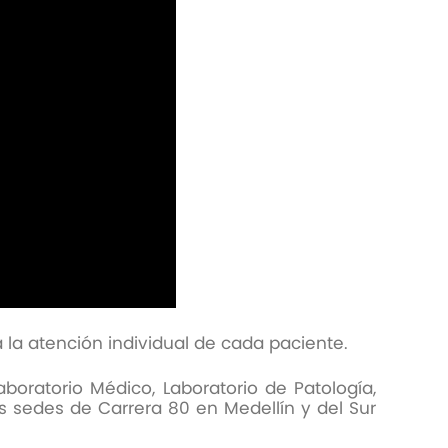
 la atención individual de cada paciente.
boratorio Médico, Laboratorio de Patología,
s sedes de Carrera 80 en Medellín y del Sur