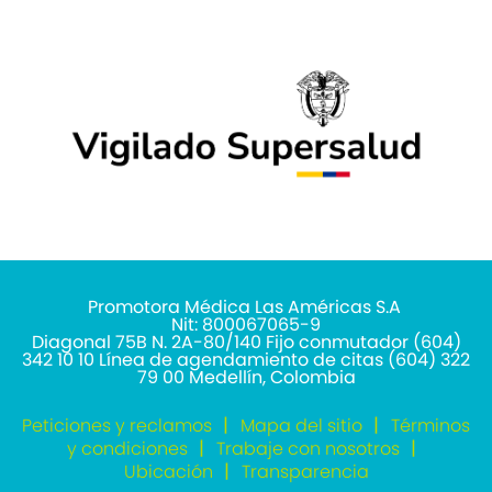
Promotora Médica Las Américas S.A
Nit: 800067065-9
Diagonal 75B N. 2A-80/140 Fijo conmutador (604)
342 10 10 Línea de agendamiento de citas (604) 322
79 00 Medellín, Colombia
Peticiones y reclamos
Mapa del sitio
Términos
y condiciones
Trabaje con nosotros
Ubicación
Transparencia